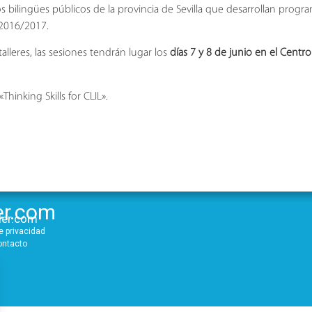
os bilingües públicos de la provincia de Sevilla que desarrollan progr
2016/2017.
lleres, las sesiones tendrán lugar los
días 7 y 8 de junio en el Centr
Thinking Skills for CLIL».
er.com
der.com
de privacidad
ontacto