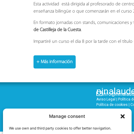
Esta actividad está dirigida al profesorado de centr
enseñanza bilingüe o que comenzarán en el curso 
En formato jornadas con stands, comunicaciones y ta
de Castilleja de la Cuesta
.
Impartiré un curso el dia 8 por la tarde con el título «
+
Más información
ninalaud
info@ninalau
Aviso Legal
|
Política 
Política de cookies
|
C
Manage consent
We use own and third party cookies to offer better navigation.